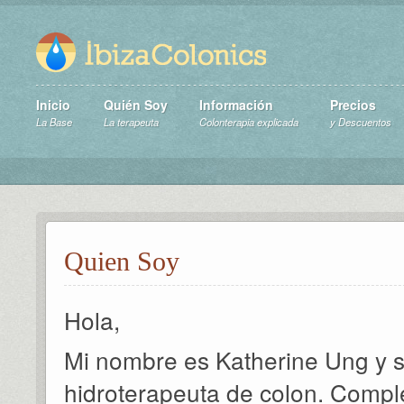
Inicio
Quién Soy
Información
Precios
La Base
La terapeuta
Colonterapia explicada
y Descuentos
Quien Soy
Hola,
Mi nombre es Katherine Ung y 
hidroterapeuta de colon. Compl